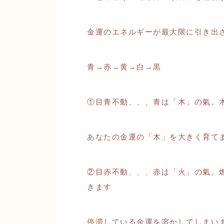
金運のエネルギーが最大限に引き出
青→赤→黄→白→黒
①目青不動、、、青は「木」の氣。
あなたの金運の「木」を大きく育て
②目赤不動、、、赤は「火」の氣。
きます
停滞している金運を溶かしてしまい