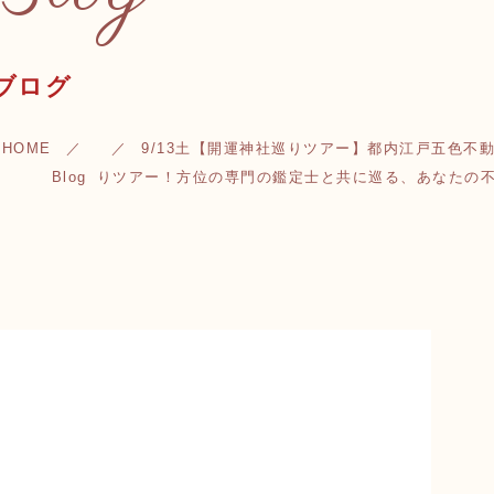
ブログ
HOME
9/13土【開運神社巡りツアー】都内江戸五色
Blog
りツアー！方位の専門の鑑定士と共に巡る、あなたの