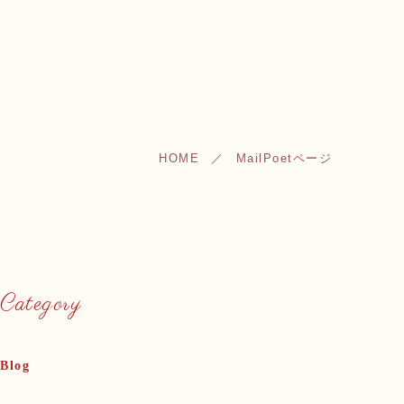
HOME
MailPoetページ
Category
Blog