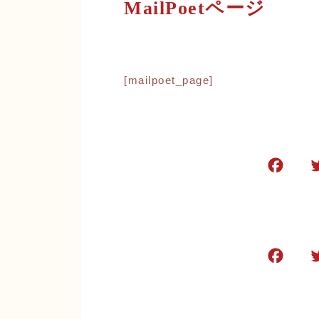
MailPoetページ
[mailpoet_page]