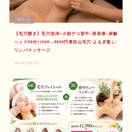
Blog
【毛穴開き】毛穴洗浄+小顔デコ背中+美容液+炭酸
ヘッド80分12000→8800円東松山毛穴/よもぎ蒸し/
リンパマッサージ
2026.06.04