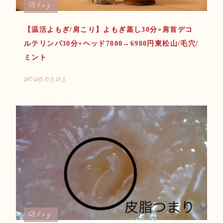
Blog
【温活よもぎ/肩こり】よもぎ蒸し30分+肩首デコ
ルテリンパ30分+ヘッド7800→6980円東松山/毛穴/
ミント
2026.05.23
Blog