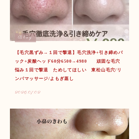
Blog
【毛穴黒ずみ→１回で撃退】毛穴洗浄+引き締めパ
ック+炭酸ヘッド60分6500→4980 頑固な毛穴
悩み１回で撃退 ためしてほしい 東松山毛穴/リ
ンパマッサージ/よもぎ蒸し
2026.07.02