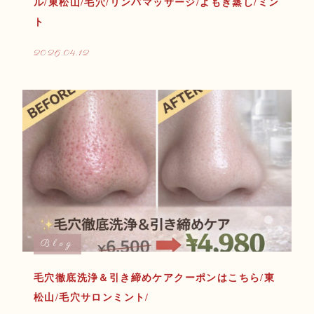
ル/東松山/毛穴/リンパマッサージ/よもぎ蒸し/ミン
ト
2026.04.12
Blog
毛穴徹底洗浄＆引き締めケアクーポンはこちら/東
松山/毛穴サロンミント/